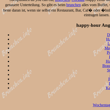
genauere Unterteilung. So gibt es beim
brunchen
alles vom Buffet,
beste daran ist, wenn sie selbst ein Restaurant, Bar, Caf� oder �hn
eintragen lassen
happy-hour Ang
D
H
L
Ma
P
Ha
Brau
St
P
Ka
Wochentag