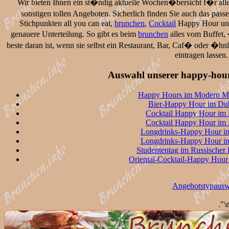
Wir bieten Ihnen ein st�ndig aktuelle Wochen�bersicht f�r all
sonstigen tollen Angeboten. Sicherlich finden Sie auch das pas
Stichpunkten all you can eat,
brunchen
,
Cocktail
Happy Hour und 
genauere Unterteilung. So gibt es beim
brunchen
alles vom Buffet,
beste daran ist, wenn sie selbst ein Restaurant, Bar, Caf� oder �hn
eintragen lassen
Auswahl unserer happy-hou
Happy Hours im Modern Mast
Bier-Happy Hour im Dubl
Cocktail Happy Hour im 
Cocktail Happy Hour im 
Longdrinks-Happy Hour im
Longdrinks-Happy Hour im
Studententag im Russischer 
Oriental-Cocktail-Happy Hour
Angebotstypausw
."\