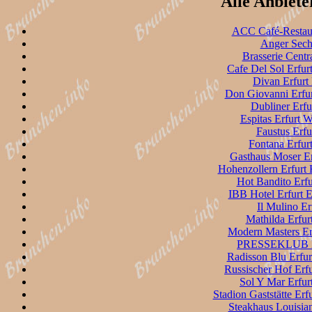
Alle Anbiete
ACC Café-Restaur
Anger Sech
Brasserie Centra
Cafe Del Sol Erfur
Divan Erfurt
Don Giovanni Erfur
Dubliner Erfu
Espitas Erfurt 
Faustus Erf
Fontana Erfurt
Gasthaus Moser Er
Hohenzollern Erfurt
Hot Bandito Erfu
IBB Hotel Erfurt E
Il Mulino E
Mathilda Erfur
Modern Masters Erf
PRESSEKLUB Er
Radisson Blu Erfur
Russischer Hof Erf
Sol Y Mar Erfur
Stadion Gaststätte Erf
Steakhaus Louisian